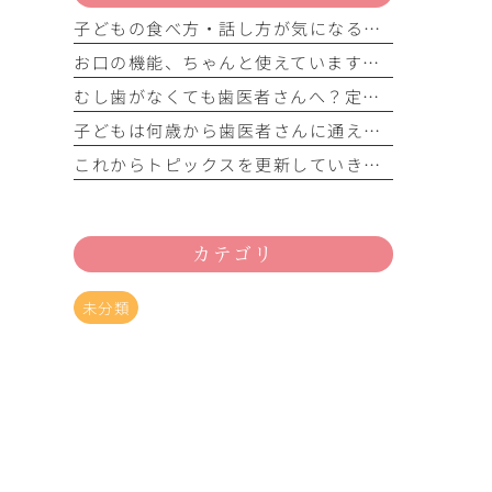
子どもの食べ方・話し方が気になる方へ。口腔機能発達不全症とは？
お口の機能、ちゃんと使えていますか？歯科医院で行う口腔機能検査とは
むし歯がなくても歯医者さんへ？定期検診とメンテナンスの大切さ
子どもは何歳から歯医者さんに通えばいい？小児歯科を始めるタイミング
これからトピックスを更新していきます。
カテゴリ
未分類