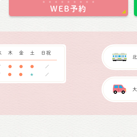
WEB予約
水
木
金
土
日祝
／
●
●
●
／
／
●
●
★
／